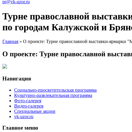
pr@vk-uzor.ru
Турне православной выставк
по городам Калужской и Брян
Главная
» О проекте: Турне православной выставки-ярмарки "
Вы здесь
О проекте: Турне православной выста
Навигация
Социально-просветительская программа
Культурно-развлекательная программа
Фото-галерея
Видео-галерея
Специальные акции
vk-uzor.ru
Главное меню