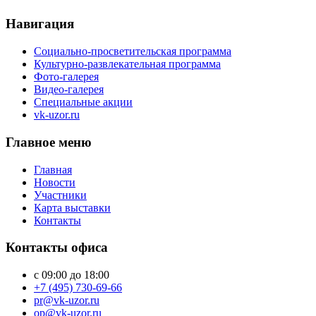
Навигация
Социально-просветительская программа
Культурно-развлекательная программа
Фото-галерея
Видео-галерея
Специальные акции
vk-uzor.ru
Главное меню
Главная
Новости
Участники
Карта выставки
Контакты
Контакты офиса
с 09:00 до 18:00
+7 (495) 730-69-66
pr@vk-uzor.ru
op@vk-uzor.ru