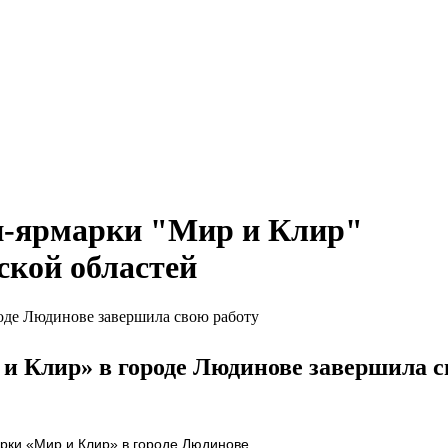
и-ярмарки "Мир и Клир"
ской областей
оде Людинове завершила свою работу
и Клир» в городе Людинове завершила с
рки «Мир и Клир» в городе Людинове.