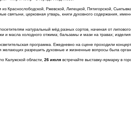
из Краснослободской, Ржевской, Липецкой, Пятигорской, Сыктывкар
ые святыни, церковная утварь, книги духовного содержания, имен
посетителям натуральный мёд разных сортов, начиная от липового
ивки и масла холодного отжима; бальзамы и мази на травах; издел
ветительская программа. Ежедневно на сцене проходили концерты 
я желающих разрешить духовные и жизненные вопросы была орган
по Калужской области,
26 июля
встречайте выставку-ярмарку в гор