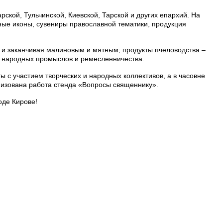
ской, Тульчинской, Киевской, Тарской и других епархий. На
ные иконы, сувениры православной тематики, продукция
 и заканчивая малиновым и мятным; продукты пчеловодства –
ия народных промыслов и ремесленничества.
с участием творческих и народных коллективов, а в часовне
изована работа стенда «Вопросы священнику».
оде Кирове!