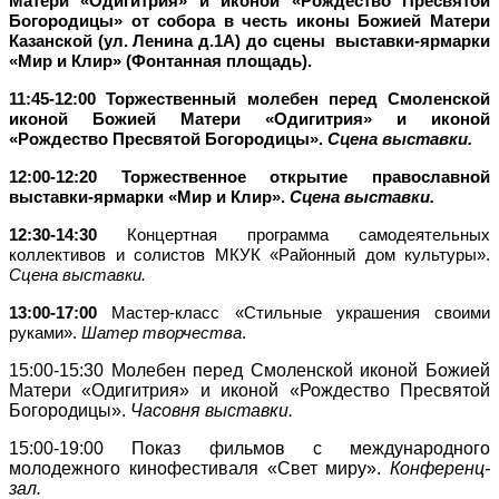
Матери «Одигитрия» и иконой «Рождество Пресвятой
Богородицы» от собора в честь иконы Божией Матери
Казанской (ул. Ленина д.1А) до сцены выставки-ярмарки
«Мир и Клир» (Фонтанная площадь).
11:45-12:00 Торжественный молебен перед Смоленской
иконой Божией Матери «Одигитрия» и иконой
«Рождество Пресвятой Богородицы».
Сцена выставки.
12:00-12:20
Торжественное открытие православной
выставки-ярмарки «Мир и Клир».
Сцена выставки.
12:30-14:30
Концертная программа самодеятельных
коллективов и солистов МКУК «Районный дом культуры».
Сцена выставки.
13:00-17:00
Мастер-класс «Стильные украшения своими
руками».
Шатер творчества
.
15:00-15:30
Молебен перед Смоленской иконой Божией
Матери «Одигитрия» и иконой «Рождество Пресвятой
Богородицы».
Часовня выставки.
15:00-19:00
Показ фильмов с международного
молодежного кинофестиваля «Свет миру».
Конференц-
зал.