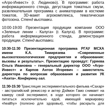
«Агро-Инвест» (г. Людиново). В программе: работа
информационного стенда, дегустация томатных смузи,
развлекательная программа с аниматорами в костюме
томатов, 3
D
-макет агрокомплекса, тематическая
фотозона.
Стенд выставки.
10:00-19:00
Презентация продукции компании ООО
«Зеленые линии - Калуга» (г. Калуга). В программе:
работа информационного стенда, демонстрация
продукции.
Стенд выставки.
10:30-11:30 Презентационная программа РГАУ МСХА
имени К.А. Тимирязева «Современные
высокотехнологические предприятия и образования:
вызовы и результаты». Презентацию проведут: Гуряева
Ольга Ивановна – генеральный директор ООО «Агро-
Инвест» и Карпов Антон Игоревич – заместитель
директора по вопросам образования и развития УК
«Акита».
Конференц-зал.
11:30-15:30
Трансляция экспериментального фильма «Сахар»
- австралийский режиссер и актер Дэймон Гамо снимает на
камеру свой эксперимент, в ходе которого он начинает
питаться исключительно едой, имеющей маркировку
«healthy» (полезно для здоровья), чтобы раскрыть для