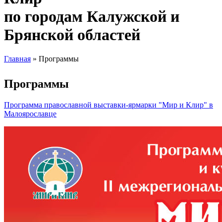
по городам Калужской и
Брянской областей
Главная
» Программы
Вы здесь
Программы
Программа православной выставки-ярмарки "Мир и Клир" в
Малоярославце
2WIaoPao8GM.jpg