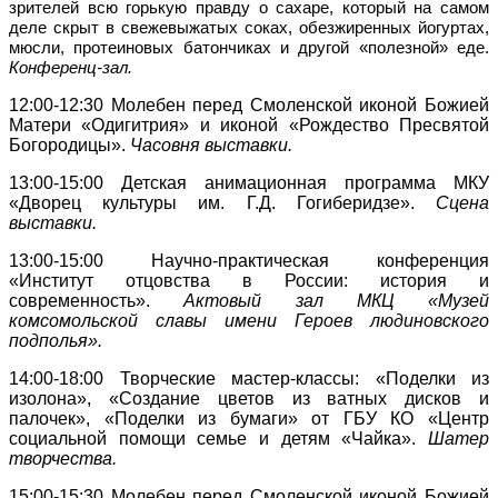
зрителей всю горькую правду о сахаре, который на самом
деле скрыт в свежевыжатых соках, обезжиренных йогуртах,
мюсли, протеиновых батончиках и другой «полезной» еде.
Конференц-зал.
12:00-12:30
Молебен перед Смоленской иконой Божией
Матери «Одигитрия» и иконой «Рождество Пресвятой
Богородицы».
Часовня выставки.
13:00-15:00
Детская анимационная программа МКУ
«Дворец культуры им. Г.Д. Гогиберидзе».
Сцена
выставки.
13:00-15:00 Научно-практическая конференция
«Институт отцовства в России: история и
современность».
Актовый зал
МКЦ «Музей
комсомольской славы имени Героев людиновского
подполья».
14:00-18:00
Творческие мастер-классы: «Поделки из
изолона», «Создание цветов из ватных дисков и
палочек», «Поделки из бумаги» от ГБУ КО «Центр
социальной помощи семье и детям «Чайка».
Шатер
творчества.
15:00-15:30
Молебен перед Смоленской иконой Божией