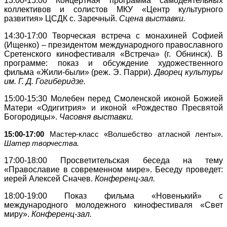
13:00-15:00
Концертная программа самодеятельных
коллективов и солистов МКУ «Центр культурного
развития» ЦСДК с. Заречный.
Сцена выставки.
14:30-17:00 Творческая встреча с монахиней Софией
(Ищенко) – президентом международного
православного
Сретенского кинофестиваля «Встреча» (г. Обнинск). В
программе: показ и обсуждение художественного
фильма «Жили-были» (реж. Э. Парри).
Дворец культуры
им. Г. Д. Гогиберидзе.
15:00-15:30
Молебен перед Смоленской иконой Божией
Матери «Одигитрия» и иконой «Рождество Пресвятой
Богородицы».
Часовня выставки.
15:00-17:00
Мастер-класс «Волшебство атласной ленты».
Шатер творчества.
17:00-18:00
Просветительская беседа на тему
«Православие в современном мире». Беседу проведет:
иерей Алексей Сначев.
Конференц-зал.
18:00-19:00
Показ фильма «Новенький» с
международного молодежного кинофестиваля «Свет
миру».
Конференц-зал.