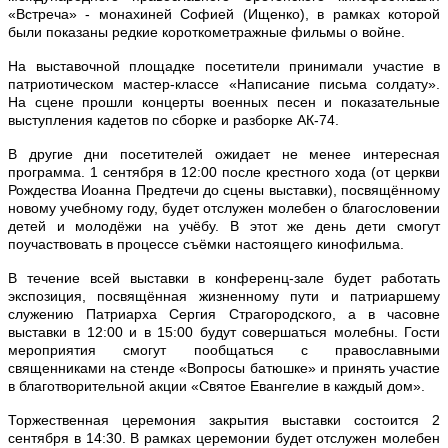
«Встреча» - монахиней Софией (Ищенко), в рамках которой
были показаны редкие короткометражные фильмы о войне.
На выставочной площадке посетители принимали участие в
патриотическом мастер-классе «Написание письма солдату».
На сцене прошли концерты военных песен и показательные
выступления кадетов по сборке и разборке АК-74.
В другие дни посетителей ожидает не менее интересная
программа. 1 сентября в 12:00 после крестного хода (от церкви
Рождества Иоанна Предтечи до сцены выставки), посвящённому
новому учебному году, будет отслужен молебен о благословении
детей и молодёжи на учёбу. В этот же день дети смогут
поучаствовать в процессе съёмки настоящего кинофильма.
В течение всей выставки в конференц-зале будет работать
экспозиция, посвящённая жизненному пути и патриаршему
служению Патриарха Сергия Страгородского, а в часовне
выставки в 12:00 и в 15:00 будут совершаться молебны. Гости
мероприятия смогут пообщаться с православными
священниками на стенде «Вопросы батюшке» и принять участие
в благотворительной акции «Святое Евангелие в каждый дом».
Торжественная церемония закрытия выставки состоится 2
сентября в 14:30. В рамках церемонии будет отслужен молебен