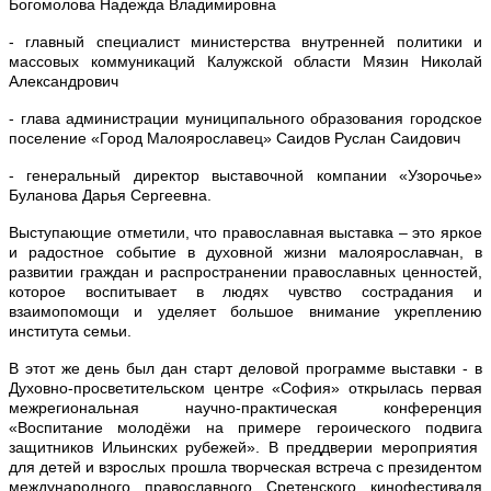
Богомолова Надежда Владимировна
- главный специалист министерства внутренней политики и
массовых коммуникаций Калужской области Мязин Николай
Александрович
- глава администрации муниципального образования городское
поселение «Город Малоярославец» Саидов Руслан Саидович
- генеральный директор выставочной компании «Узорочье»
Буланова Дарья Сергеевна.
Выступающие отметили, что православная выставка – это яркое
и радостное событие в духовной жизни малоярославчан, в
развитии граждан и распространении православных ценностей,
которое воспитывает в людях чувство сострадания и
взаимопомощи и уделяет большое внимание укреплению
института семьи.
В этот же день был дан старт деловой программе выставки - в
Духовно-просветительском центре «София» открылась первая
межрегиональная научно-практическая конференция
«Воспитание молодёжи на примере героического подвига
защитников Ильинских рубежей». В преддверии мероприятия
для детей и взрослых прошла
творческая встреча с президентом
международного православного Сретенского кинофестиваля